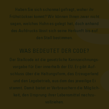
Haben Sie sich schon­mal gefragt, woher ihr
Frühstücks­ei kommt? Wir können Ihnen zwar nicht
sagen, welches Huhn es ge­legt hat, doch an­hand
des Auf­drucks lässt sich seine Her­kunft bis auf
den Stall be­stimmen.
WAS BEDEUTET DER CODE?
Der Stall­code ist die gesetzliche Kennzeichnungs­
vorgabe für Eier inner­halb der EU. Er gibt Auf­
schluss über die Haltungs­form, das Erzeuger­land
und den Lege­betrieb, aus dem das je­weilige Ei
stammt. Da­mit bietet er Ver­brauchern die Möglich­
keit, den Ursprung ihrer Lebens­mittel nachzu­
vollziehen.