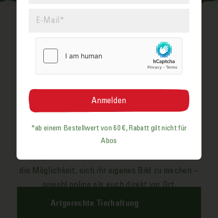
ÜBERZEUGEN SIE SICH
SELBST!
Wir könnten lang und aus­führlich er­klären, warum
unsere Sonnen­eier so gut sind und weit mehr als
ein Dutzend Zertifikate an­führen, die das be­
stätigen. Doch nach unserer Auf­fassung ge­winnt
*ab einem Bestell­wert von 60 €, Rabatt gilt nicht für
Abos
man Ver­trauen immer noch am Besten durch
Transparenz. Aus diesem Grund bieten wir Ihnen
die Möglich­keit, sich ihr eigenes Bild zu machen –
sowohl online als auch direkt vor Ort.
Artgerechte Tierhaltung