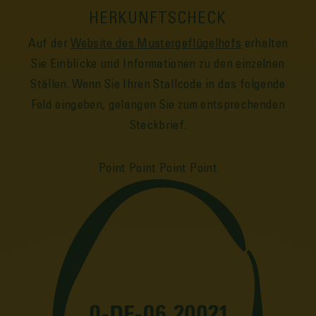
HERKUNFTSCHECK
Auf der
Web­site des Muster­geflügelhofs
er­halten
Sie Ein­blicke und Informationen zu den einzelnen
Ställen. Wenn Sie Ihren Stall­code in das folgende
Feld ein­geben, ge­langen Sie zum ent­sprechenden
Steck­brief.
Point
Point
Point
Point