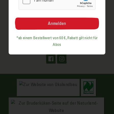
Website
www.mustergefluegelhof.de
*ab einem Bestell­wert von 60 €, Rabatt gilt nicht für
Abos
Social Media