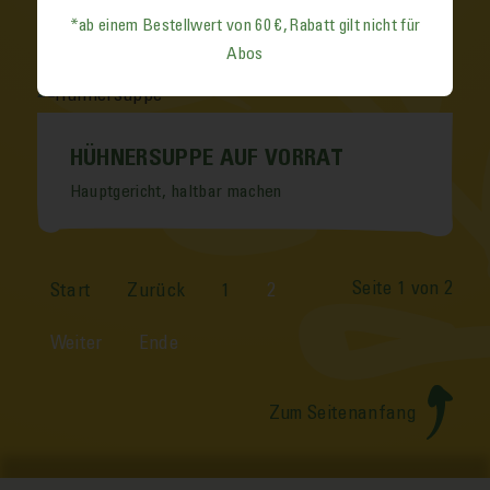
Vorspeise
*ab einem Bestell­wert von 60 €, Rabatt gilt nicht für
Abos
HÜHNERSUPPE AUF VORRAT
Hauptgericht
haltbar machen
Seite 1 von 2
Start
Zurück
1
2
Weiter
Ende
Zum Seitenanfang