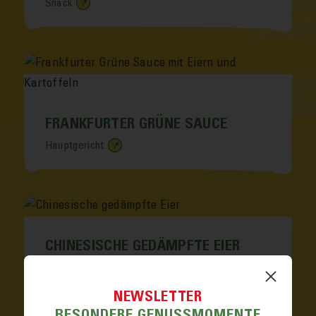
Snack
FRANKFURTER GRÜNE SAUCE
Hauptgericht
CHINESISCHE GEDÄMPFTE EIER
Frühstück
NEWSLETTER