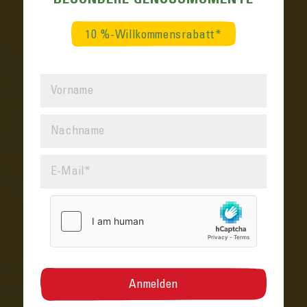
BESONDERE GENUSS­MOMENTE
10 %-Willkommensrabatt*
SESAM-SPIEGELEI MIT KÄSERAND
Frühstück
BEEF TATAR
Vorspeise
VEGETARISCHES TATAR