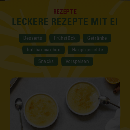
REZEPTE
LECKERE REZEPTE MIT EI
Desserts
Frühstück
Getränke
haltbar machen
Hauptgerichte
Snacks
Vorspeisen