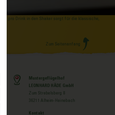
es pro Drink in den Shaker sorgt für die klassische,
Zum Seitenanfang
Mustergeflügelhof
LEONHARD HÄDE GmbH
Zum Strebelsberg 8
36211 Alheim-Heinebach
Kontakt