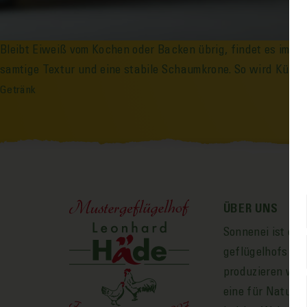
Bleibt Eiweiß vom Kochen oder Backen übrig, findet es im Wh
samtige Textur und eine stabile Schaum­krone. So wird Küche
Getränk
ÜBER UNS
Sonnen­ei ist ei
geflügelhofs LE
produzieren wir 
eine für Natur,