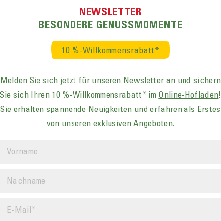
NEWSLETTER
BESONDERE GENUSS­MOMENTE
isky Sour eine perfekte Verwendung. Die Zugabe eines Eiweiß
n­rest zum hoch­wertigen Cocktail-Bestandteil.
10 %-Willkommensrabatt*
Melden Sie sich jetzt für unseren News­letter an und sichern
Sie sich Ihren
10 %-Willkommens­rabatt*
im
Online-Hofladen
!
Sie erhalten spannende Neuigkeiten und erfahren als Erstes
von unseren exklusiven Angeboten.
WEITERE THEMEN
Bio-Futter
ne Marke des Muster­
» Mehr
ON­HARD HÄDE. Seit 1927
Qualitäts­lebensmittel auf
Nachhaltigkeit
 Tier und Mensch nach­
» Mehr