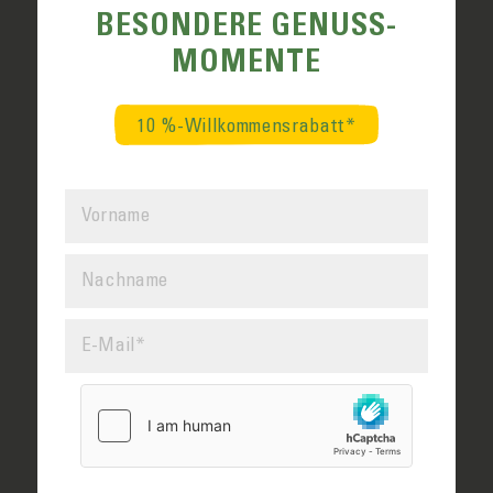
BESONDERE GENUSS­
MOMENTE
10 %-Willkommensrabatt*
Kontakt
05664 - 930 930
info@sonnenei.de
Website
www.mustergefluegelhof.de